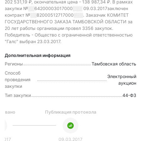
202 531,19 ₽,
окончательная цена -
138 987,34 ₽.
В рамках
закупки
№░░64200003017000░░░
09.03.2017заключен
контракт №░░82000512717000░░░.
Заказчик КОМИТЕТ
ГОСУДАРСТВЕННОГО ЗАКАЗА ТАМБОВСКОЙ ОБЛАСТИ за
20 лет работы организации провел 3356 закупок.
Победитель - Общество с ограниченной ответственностью
"Галс" выбран 23.03.2017.
Дополнительная информация
Регионы
Тамбовская область
Способ
Электронный
проведения
аукцион
закупки
Тип закупки
44-ФЗ
ковано
Публикация протокола
.2017
09.03.2017