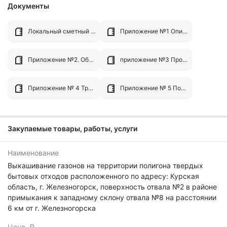
Документы
Локальный сметный расчет на 1 882 505.27.pdf
Приложение №1 Описание объекта закупки..pdf
Приложение №2. Обоснование НМЦК + протокол.pdf
приложение №3 Проект контракта покос ОК.docx
Приложение № 4 Требования к составу заявки работы, услуги.docx
Приложение № 5 Порядок рассмотрения и оценки заявок покос.docx
Закупаемые товары, работы, услуги
Наименование
Выкашивание газонов на территории полигона твердых
бытовых отходов расположенного по адресу: Курская
область, г. Железногорск, поверхность отвала №2 в районе
примыкания к западному склону отвала №8 на расстоянии
6 км от г. Железногорска
Цена, ₽