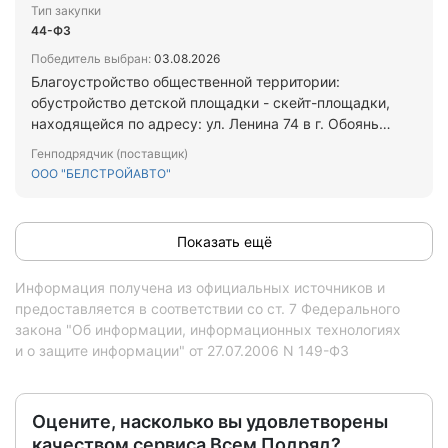
Тип закупки
44-ФЗ
Победитель выбран:
03.08.2026
Благоустройство общественной территории:
обустройство детской площадки - скейт-площадки,
находящейся по адресу: ул. Ленина 74 в г. Обоянь
Обоянского района Курской области
Генподрядчик (поставщик)
ООО "БЕЛСТРОЙАВТО"
Показать ещё
Информация получена из официальных источников и
предоставляется в соответствии со ст. 7 Федерального
закона "Об информации, информационных технологиях
и о защите информации" от 27.07.2006 N 149-ФЗ
Оцените, насколько вы удовлетворены
качеством сервиса Всем Подряд?