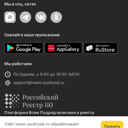
Мы в соц. сетях
Скачайте наше приложение
Мы работаем
По будням, с 9:00 до 18:00 (МСК)
support@vsem-podryad.ru
Платформа Всем Подряд включена в реестр
отечественного ПО
Сайт vsem-podryad.ru обрабатывает
Реестровая запись №32021 от 06.02.2026
Принять