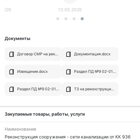
.2026
13.05.2026
Документы
Договор СМР на реконструкцию сетей ВО по ул. 50 лет ВЛКСМ.docx
Документация.docx
Извещение.docx
Раздел ПД №9 02-01-01 Наружные сети канализации - ВОР.pdf
Раздел ПД №9 02-01-01 Наружные сети канализации - ЛСР.pdf
ТЗ на реконструкцию сетей ВО по ул. 50 лет ВЛКСМ.docx
Закупаемые товары, работы, услуги
Наименование
Реконструкция сооружения - сети канализации от КК 936