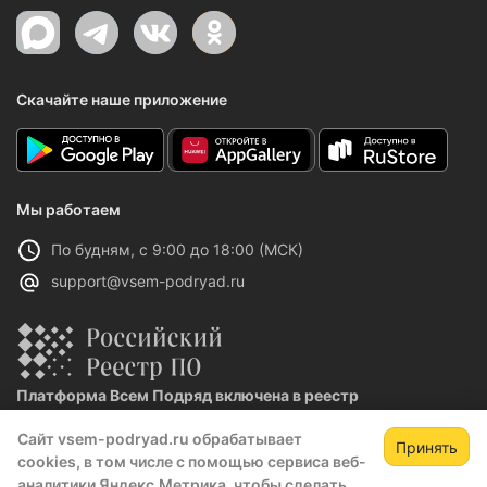
Скачайте наше приложение
Мы работаем
По будням, с 9:00 до 18:00 (МСК)
support@vsem-podryad.ru
Платформа Всем Подряд включена в реестр
отечественного ПО
Сайт vsem-podryad.ru обрабатывает
Реестровая запись №32021 от 06.02.2026
Принять
cookies, в том числе с помощью сервиса веб-
Зарегистрируйтесь,
Зак
аналитики Яндекс.Метрика, чтобы сделать