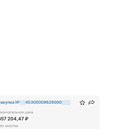
Закупка №░░45300009626000░░░
кончательная цена
657 204,47 ₽
ип закупки