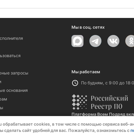
Мы в соц. сетях
исполнителя
ы
ьзоваться
Мы работаем
рные запросы
и
По будням, с 9:00 до 18:
ые основания
рам
ты
Платформа Всем Подряд вклю
Реестровая запись №32021 от 06.
u обрабатывает cookies, в том числе с помощью сервиса веб-а
ы сделать сайт удобней для вас. Пожалуйста, ознакомьтесь с
п