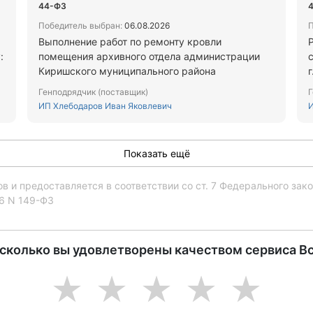
44-ФЗ
Победитель выбран:
06.08.2026
П
Выполнение работ по ремонту кровли
:
помещения архивного отдела администрации
Киришского муниципального района
г
Генподрядчик (поставщик)
Г
ИП Хлебодаров Иван Яковлевич
И
Показать ещё
 и предоставляется в соответствии со ст. 7 Федерального за
06 N 149-ФЗ
асколько вы удовлетворены качеством сервиса В
1
2
3
4
5