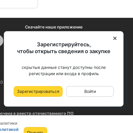
Скачайте наше приложение
Зарегистрируйтесь,
Закрыть
чтобы открыть сведения о закупке
скрытые данные станут доступны после
регистрации или входа в профиль
00 (МСК)
support@vsem-podryad.ru
Зарегистрироваться
Войти
чена в реестр отечественного ПО
02.2026
налитики
олитикой
Принять