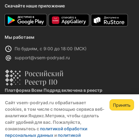
Скачайте наше приложение
Мы работаем
По будням, с 9:00 до 18:00 (МСК)
support@vsem-podryad.ru
Платформа Всем Подряд включена в реестр
отечественного ПО
Сайт vsem-podryad.ru обрабатывает
Реестровая запись №32021 от 06.02.2026
Принять
cookies, в том числе с помощью сервиса веб-
Зарегистрируйтесь,
Зак
аналитики Яндекс.Метрика, чтобы сделать
чтобы открыть сведения о закупке
сайт удобней для вас. Пожалуйста,
Политика конфиденциальности
ознакомьтесь с
политикой обработки
скрытые данные станут доступны после
Оферта
персональных данных
и
политикой
регистрации или входа в профиль