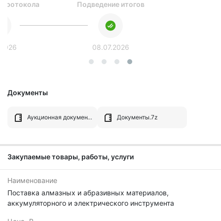
 протокола
Подведение итогов
.2026
08.07.2026
Документы
Аукционная документация.pdf
Документы.7z
Закупаемые товары, работы, услуги
Наименование
Поставка алмазных и абразивных материалов,
аккумуляторного и электрического инструмента