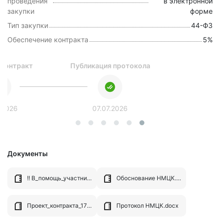
проведения
в электронной
закупки
форме
Тип закупки
44-ФЗ
Обеспечение контракта
5%
 контракт
Публикация протокола
.2026
07.07.2026
Документы
!! В_помощь_участникам_закупок.pdf
Обоснование НМЦК.docx
Проект_контракта_17181083-1.pdf
Протокол НМЦК.docx