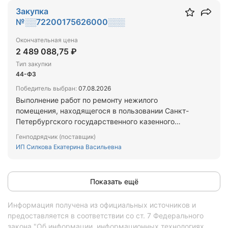
Закупка
№░░72200175626000░░░
Окончательная цена
2 489 088,75 ₽
Тип закупки
44-ФЗ
Победитель выбран:
07.08.2026
Выполнение работ по ремонту нежилого
помещения, находящегося в пользовании Санкт-
Петербургского государственного казенного
учреждения "Жилищное агентство Пушкинского
Генподрядчик (поставщик)
района Санкт-Петербурга", расположенного по
ИП Силкова Екатерина Васильевна
адресу: г. Пушкин, Малая ул., д.14а, литера А, пом.
4-Н
Показать ещё
Информация получена из официальных источников и
предоставляется в соответствии со ст. 7 Федерального
закона "Об информации, информационных технологиях