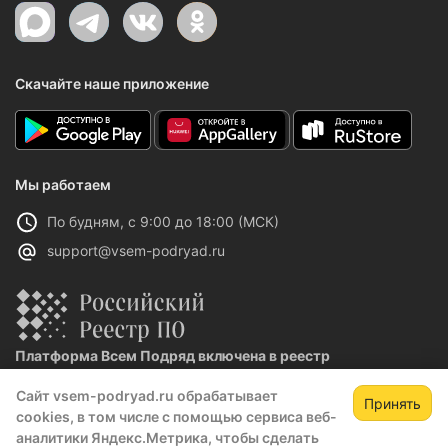
Скачайте наше приложение
Мы работаем
По будням, с 9:00 до 18:00 (МСК)
support@vsem-podryad.ru
Платформа Всем Подряд включена в реестр
отечественного ПО
Сайт vsem-podryad.ru обрабатывает
Реестровая запись №32021 от 06.02.2026
Принять
cookies, в том числе с помощью сервиса веб-
Зарегистрируйтесь,
Зак
аналитики Яндекс.Метрика, чтобы сделать