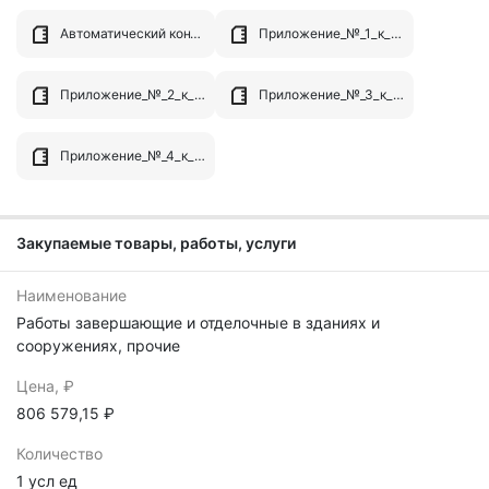
Автоматический контроль.pdf
Приложение_№_1_к_извещению_73_ТЗ_полы__7,10,12.doc
Приложение_№_2_к_извещению_73_НМЦК_полы__7,10,12.doc
Приложение_№_3_к_извещению_Требования_к_заявке,_инструкция[3].doc
Приложение_№_4_к_извещению_Проект_контракта[3].doc
Закупаемые товары, работы, услуги
Наименование
Работы завершающие и отделочные в зданиях и
сооружениях, прочие
Цена, ₽
806 579,15 ₽
Количество
1 усл ед