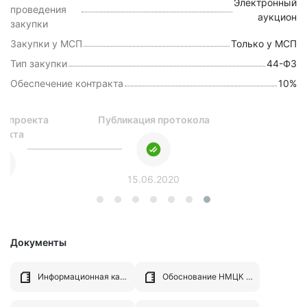
Электронный
проведения
аукцион
закупки
Закупки у МСП
Только у МСП
Тип закупки
44-ФЗ
Обеспечение контракта
10%
я проекта
Публикация протокола
ракта
15.06.2020
.2020
Документы
Информационная карта.docx
Обоснование НМЦК (расчет).xlsx