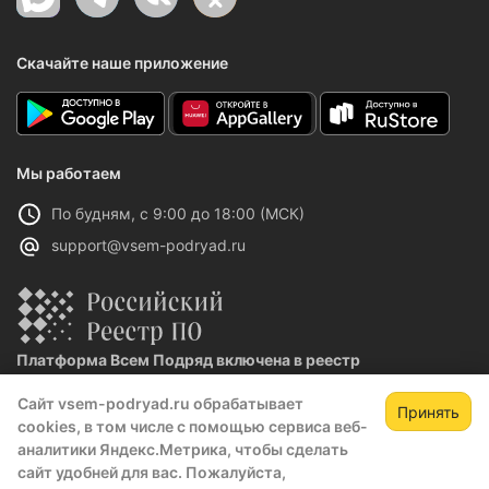
Скачайте наше приложение
Мы работаем
По будням, с 9:00 до 18:00 (МСК)
support@vsem-podryad.ru
Платформа Всем Подряд включена в реестр
отечественного ПО
Сайт vsem-podryad.ru обрабатывает
Реестровая запись №32021 от 06.02.2026
Принять
cookies, в том числе с помощью сервиса веб-
Зарегистрируйтесь,
Зак
аналитики Яндекс.Метрика, чтобы сделать
чтобы открыть сведения о закупке
сайт удобней для вас. Пожалуйста,
Политика конфиденциальности