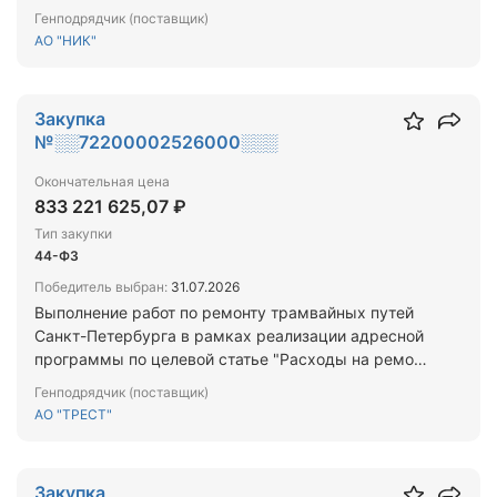
трамвайных путей" Лот: Калининский район Санкт-
Генподрядчик (поставщик)
Петербурга для нужд Санкт-Петербурга (этап 5)
АО "НИК"
Закупка
№░░72200002526000░░░
Окончательная цена
833 221 625,07 ₽
Тип закупки
44-ФЗ
Победитель выбран:
31.07.2026
Выполнение работ по ремонту трамвайных путей
Санкт-Петербурга в рамках реализации адресной
программы по целевой статье "Расходы на ремонт
трамвайных путей" Лот: Василеостровский район
Генподрядчик (поставщик)
Санкт-Петербурга для нужд Санкт-Петербурга
АО "ТРЕСТ"
(этап 3)
Закупка