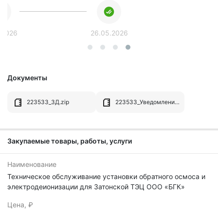
.2026
26.05.2026
Документы
223533_ЗД.zip
223533_Уведомление__о_разъяснении.zip
Закупаемые товары, работы, услуги
Наименование
Техническое обслуживание установки обратного осмоса и
электродеионизации для Затонской ТЭЦ ООО «БГК»
Цена, ₽