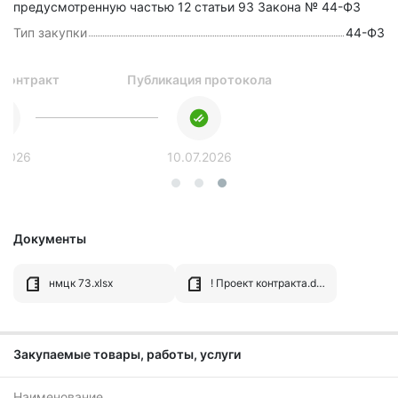
предусмотренную частью 12 статьи 93 Закона № 44-ФЗ
Тип закупки
44-ФЗ
 контракт
Публикация протокола
.2026
10.07.2026
Документы
нмцк 73.xlsx
! Проект контракта.docx
Закупаемые товары, работы, услуги
Наименование