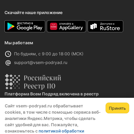
Скачайте наше приложение
Мы работаем
По будням, с 9:00 до 18:00 (МСК)
support@vsem-podryad.ru
Платформа Всем Подряд включена в реестр
отечественного ПО
Сайт vsem-podryad.ru обрабатывает
Реестровая запись №32021 от 06.02.2026
Принять
cookies, в том числе с помощью сервиса веб-
Зарегистрируйтесь,
Зак
аналитики Яндекс.Метрика, чтобы сделать
чтобы открыть сведения о закупке
сайт удобней для вас. Пожалуйста,
Политика конфиденциальности
ознакомьтесь с
политикой обработки
скрытые данные станут доступны после