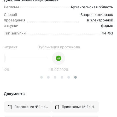
Регионы
Архангельская область
Способ
Запрос котировок
проведения
в электронной
закупки
форме
Тип закупки
44-ФЗ
 контракт
Публикация протокола
.2026
15.07.2026
Документы
Приложение № 1 - описание объекта закупки.docx
Приложение № 2 - НМЦК.docx