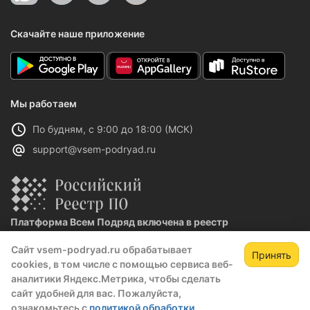
Скачайте наше приложение
Мы работаем
По будням, с 9:00 до 18:00 (МСК)
support@vsem-podryad.ru
Платформа Всем Подряд включена в реестр
отечественного ПО
Сайт vsem-podryad.ru обрабатывает
Реестровая запись №32021 от 06.02.2026
Принять
cookies, в том числе с помощью сервиса веб-
Зарегистрируйтесь,
Зак
аналитики Яндекс.Метрика, чтобы сделать
чтобы открыть сведения о закупке
сайт удобней для вас. Пожалуйста,
Политика конфиденциальности
ознакомьтесь с
политикой обработки
скрытые данные станут доступны после