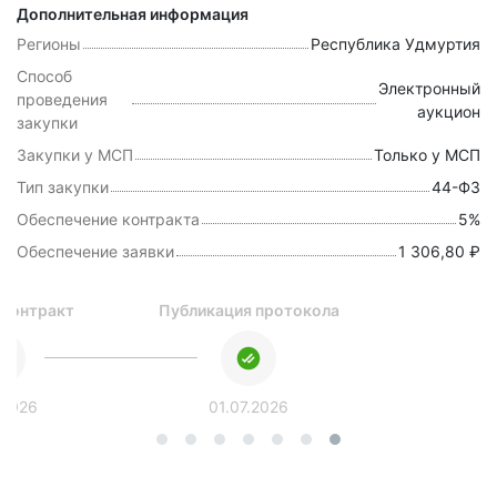
Дополнительная информация
Регионы
Республика Удмуртия
Способ
Электронный
проведения
аукцион
закупки
Закупки у МСП
Только у МСП
Тип закупки
44-ФЗ
Обеспечение контракта
5%
Обеспечение заявки
1 306,80 ₽
 контракт
Публикация протокола
.2026
01.07.2026