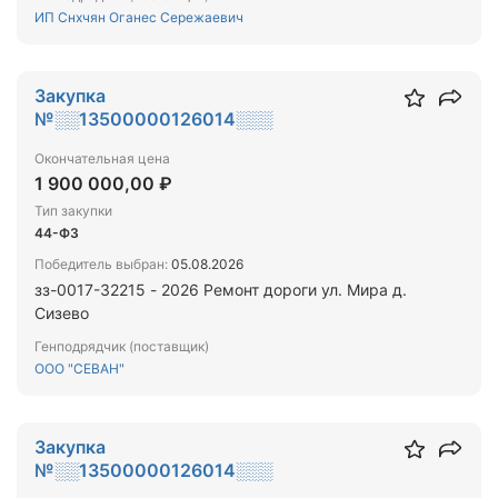
ИП Снхчян Оганес Сережаевич
Закупка
№░░13500000126014░░░
Окончательная цена
1 900 000,00 ₽
Тип закупки
44-ФЗ
Победитель выбран:
05.08.2026
зз-0017-32215 - 2026 Ремонт дороги ул. Мира д.
Сизево
Генподрядчик (поставщик)
ООО "СЕВАН"
Закупка
№░░13500000126014░░░