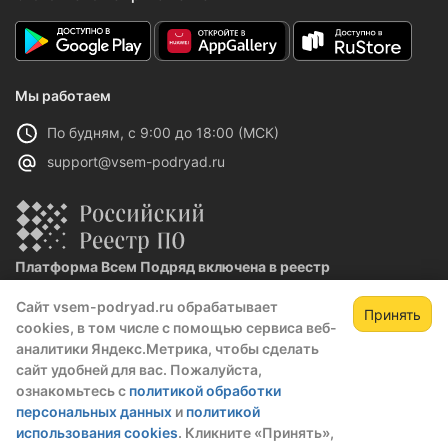
Мы работаем
По будням, с 9:00 до 18:00 (МСК)
support@vsem-podryad.ru
Платформа Всем Подряд включена в реестр
отечественного ПО
Сайт vsem-podryad.ru обрабатывает
Реестровая запись №32021 от 06.02.2026
Принять
cookies, в том числе с помощью сервиса веб-
Зарегистрируйтесь,
Зак
аналитики Яндекс.Метрика, чтобы сделать
чтобы открыть сведения о закупке
сайт удобней для вас. Пожалуйста,
Политика конфиденциальности
ознакомьтесь с
политикой обработки
скрытые данные станут доступны после
Оферта
персональных данных
и
политикой
регистрации или входа в профиль
О компании
использования cookies
. Кликните «Принять»,