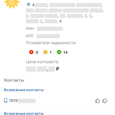
4░░░░░, ░░░░░░░░░░ ░░░░░░░░░░,
░░░.░░░░░ ░░░░░-░░░░░░░░░░ ░░░░░,
░. ░░░░░-░░░░░, ░░. ░░░░░░, ░. ░,
░░░░░ ░, ░░░░░. 4
ИНН
░░░░░░░░░░
КПП
░░░░░░░░░
Показатели надежности
0
1
14
Цена контракта
░░░ ░░░,░░ ₽
Контакты
Возможные контакты
7919░░░░░░░
Возможные контакты