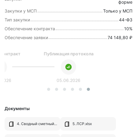
форме
Закупки у МСП
Только у МСП
Тип закупки
44-ФЗ
Обеспечение контракта
10%
Обеспечение заявки
74 148,80 ₽
 контракт
Публикация протокола
.2026
05.06.2026
Документы
4. Сводный сметный расчет.xlsx
5. ЛСР.xlsx