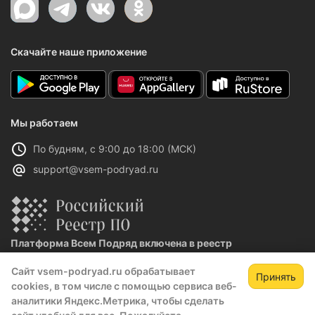
Скачайте наше приложение
Мы работаем
По будням, с 9:00 до 18:00 (МСК)
support@vsem-podryad.ru
Платформа Всем Подряд включена в реестр
отечественного ПО
Сайт vsem-podryad.ru обрабатывает
Реестровая запись №32021 от 06.02.2026
Принять
cookies, в том числе с помощью сервиса веб-
Зарегистрируйтесь,
Зак
аналитики Яндекс.Метрика, чтобы сделать
чтобы открыть сведения о закупке