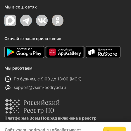
Мы в соц. сетях
Скачайте наше приложение
Мы работаем
По будням, с 9:00 до 18:00 (МСК)
support@vsem-podryad.ru
Платформа Всем Подряд включена в реестр
отечественного ПО
Сайт vsem-podryad.ru обрабатывает
Реестровая запись №32021 от 06.02.2026