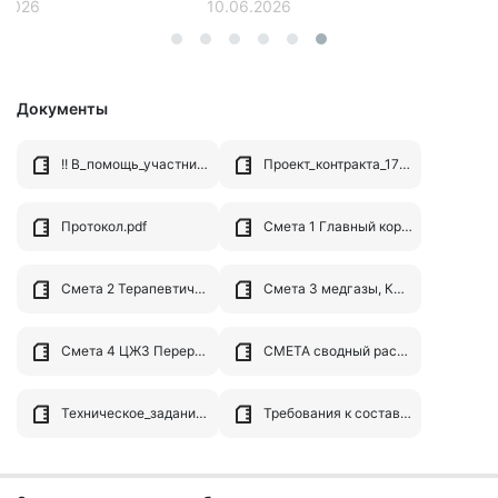
.2026
10.06.2026
Документы
!! В_помощь_участникам_закупок.pdf
Проект_контракта_17164288-1.pdf
Протокол.pdf
Смета 1 Главный корпус.xlsx
Смета 2 Терапевтический корпус.xlsx
Смета 3 медгазы, КПП, редеры, корп.8.xlsx
Смета 4 ЦЖЗ Перервинский.xlsx
СМЕТА сводный расчет.xls
Техническое_задание_17164288-1.pdf
Требования к составу заявки (услуги).docx