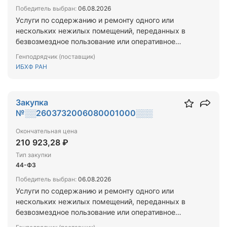
Победитель выбран:
06.08.2026
Услуги по содержанию и ремонту одного или
нескольких нежилых помещений, переданных в
безвозмездное пользование или оперативное
управление заказчику, услуги по водо-, тепло-,
Генподрядчик (поставщик)
газо- и энергоснабжению, услуги по охране, услуги
ИБХФ РАН
по вывозу бытовых отходов в случае, если такие
услуги оказываются другому лицу или другим
лицам, пользующимся нежилыми помещениями,
Закупка
находящимися в здании, в котором расположены
№░░2603732006080001000░░░
помещения, переданные заказчику в
безвозмездное пользование или оперативное
Окончательная цена
управление (п.23 ч.1 ст.93 Федерального закона
210 923,28 ₽
№44-ФЗ)
Тип закупки
44-ФЗ
Победитель выбран:
06.08.2026
Услуги по содержанию и ремонту одного или
нескольких нежилых помещений, переданных в
безвозмездное пользование или оперативное
управление заказчику, услуги по водо-, тепло-,