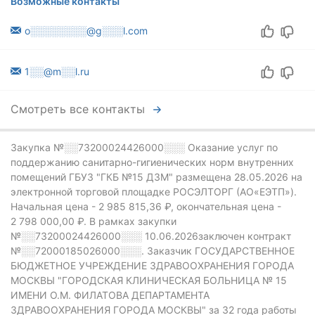
Возможные контакты
o░░░░░░░░@g░░░l.com
1░░@m░░l.ru
Смотреть все контакты
Закупка №░░73200024426000░░░
Оказание услуг по
поддержанию санитарно-гигиенических норм внутренних
помещений ГБУЗ "ГКБ №15 ДЗМ" размещена 28.05.2026 на
электронной торговой площадке РОСЭЛТОРГ (АО«ЕЭТП»).
Начальная цена - 2 985 815,36 ₽,
окончательная цена -
2 798 000,00 ₽.
В рамках закупки
№░░73200024426000░░░
10.06.2026заключен контракт
№░░72000185026000░░░.
Заказчик ГОСУДАРСТВЕННОЕ
БЮДЖЕТНОЕ УЧРЕЖДЕНИЕ ЗДРАВООХРАНЕНИЯ ГОРОДА
МОСКВЫ "ГОРОДСКАЯ КЛИНИЧЕСКАЯ БОЛЬНИЦА № 15
ИМЕНИ О.М. ФИЛАТОВА ДЕПАРТАМЕНТА
ЗДРАВООХРАНЕНИЯ ГОРОДА МОСКВЫ" за 32 года работы