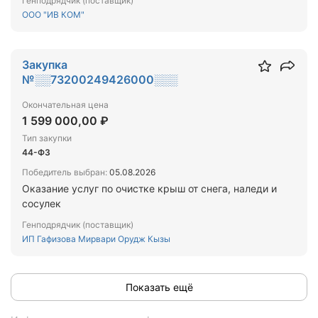
Генподрядчик (поставщик)
газо- и энергоснабжению, услуги по охране, услуги
ООО "ИВ КОМ"
по вывозу бытовых отходов в случае, если такие
услуги оказываются другому лицу или другим
лицам, пользующимся нежилыми помещениями,
Закупка
находящимися в здании, в котором расположены
№░░73200249426000░░░
помещения, переданные заказчику в
безвозмездное пользование или оперативное
Окончательная цена
управление (п.23 ч.1 ст.93 Федерального закона
1 599 000,00 ₽
№44-ФЗ)
Тип закупки
44-ФЗ
Победитель выбран:
05.08.2026
Оказание услуг по очистке крыш от снега, наледи и
сосулек
Генподрядчик (поставщик)
ИП Гафизова Мирвари Орудж Кызы
Показать ещё