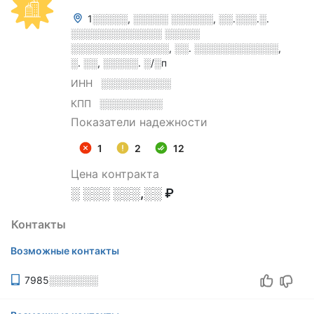
1░░░░░, ░░░░░ ░░░░░░, ░░.░░░.░.
░░░░░░░░░░░░░ ░░░░░
░░░░░░░░░░░░░░, ░░. ░░░░░░░░░░░░,
░. ░░, ░░░░░. ░/░п
ИНН
░░░░░░░░░░
КПП
░░░░░░░░░
Показатели надежности
1
2
12
Цена контракта
░ ░░░ ░░░,░░ ₽
Контакты
Возможные контакты
7985░░░░░░░