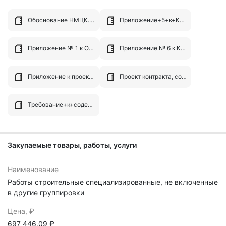
Обоснование НМЦК.zip
Приложение+5+к+Контракту+Описание+объекта+закупки.doc
Приложение № 1 к ООЗ (ТЗ) Дефектная ведомость.pdf
Приложение № 6 к Контракту Сметная документация.pdf
Приложение к проекту контракта, сост. 11.06.2026.zip
Проект контракта, сост. 11.06.2026.zip
Требование+к+содержанию+и+составу+заявки+на+участие+в+закупке.docx
Закупаемые товары, работы, услуги
Наименование
Работы строительные специализированные, не включенные
в другие группировки
Цена, ₽
697 446,09 ₽