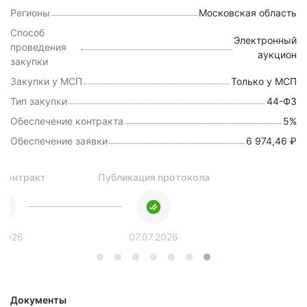
Регионы
Московская область
Способ
Электронный
проведения
аукцион
закупки
Закупки у МСП
Только у МСП
Тип закупки
44-ФЗ
Обеспечение контракта
5%
Обеспечение заявки
6 974,46 ₽
 контракт
Публикация протокола
.2026
07.07.2026
Документы