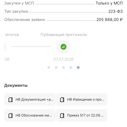
Закупки у МСП
Только у МСП
Тип закупки
223-ФЗ
Обеспечение заявки
205 888,00 ₽
ие итогов
Публикация протокола
.2026
07.07.2026
Документы
НВ Документация +работы МСП 1875.docx
НВ Извещение о проведении аукциона СМП 1875.docx
НВ Обоснование нмцк.xlsx
Приказ 517 от 22.06.2026.pdf