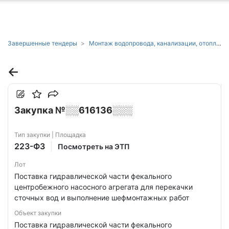
ню
Завершенные тендеры
Монтаж водопровода, канализации, отопления и кондиционирования воздуха в Ставропольском крае
Закупка №░░616136░░░
Тип закупки | Площадка
223-ФЗ
Посмотреть на ЭТП
Лот
Поставка гидравлической части фекального
центробежного насосного агрегата для перекачки
сточных вод и выполнение шефмонтажных работ
Объект закупки
Поставка гидравлической части фекального