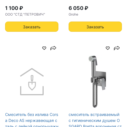
ром (TBSP2)
1 100 ₽
6 050 ₽
ООО "СТД "ПЕТРОВИЧ"
Grohe
Заказать
Заказать
Смеситель без излива Cors
смеситель встраиваемый
a Deco AS нержавеющая с
с гигиеническим душем O
таль с лейкой однорычажн
SGARD Bretta вороненая ст