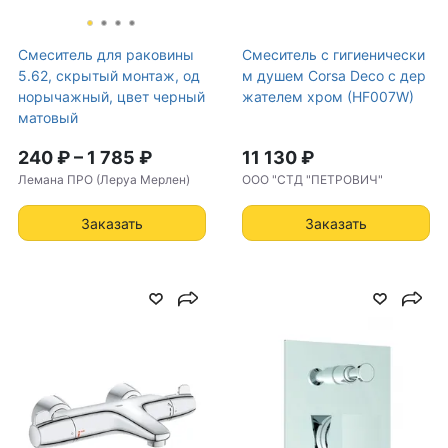
Смеситель для раковины
Смеситель с гигиенически
5.62, скрытый монтаж, од
м душем Corsa Deco с дер
норычажный, цвет черный
жателем хром (HF007W)
матовый
240 ₽
–
1 785 ₽
11 130 ₽
Лемана ПРО (Леруа Мерлен)
ООО "СТД "ПЕТРОВИЧ"
Заказать
Заказать