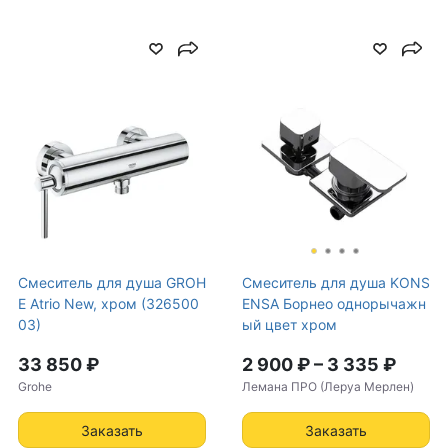
Смеситель для душа GROH
Смеситель для душа KONS
E Atrio New, хром (326500
ENSA Борнео однорычажн
03)
ый цвет хром
33 850 ₽
2 900 ₽
–
3 335 ₽
Grohe
Лемана ПРО (Леруа Мерлен)
Заказать
Заказать