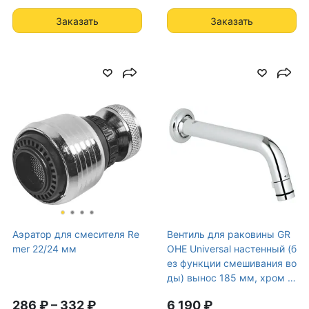
Заказать
Заказать
Аэратор для смесителя Re
Вентиль для раковины GR
mer 22/24 мм
OHE Universal настенный (б
ез функции смешивания во
ды) вынос 185 мм, хром (2
0203000)
286 ₽
–
332 ₽
6 190 ₽