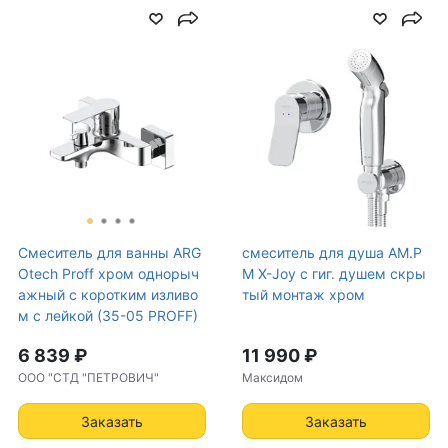
Смеситель для ванны ARG
смеситель для душа AM.P
Otech Proff хром однорыч
M X-Joy с гиг. душем скры
ажный с коротким изливо
тый монтаж хром
м с лейкой (35-05 PROFF)
6 839 ₽
11 990 ₽
ООО "СТД "ПЕТРОВИЧ"
Максидом
Заказать
Заказать