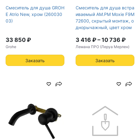
Смеситель для душа GROH
Смеситель для душа встра
E Atrio New, хром (260030
иваемый AM.PM Moxie F9M
03)
72600, скрытый монтаж, о
днорычажный, цвет хром
33 850 ₽
3 416 ₽
–
10 736 ₽
Grohe
Лемана ПРО (Леруа Мерлен)
Заказать
Заказать