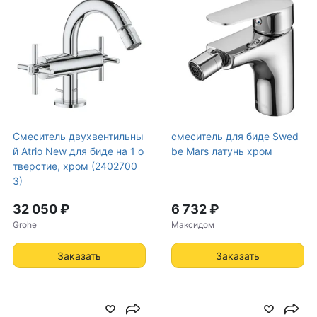
Смеситель двухвентильны
смеситель для биде Swed
й Atrio New для биде на 1 о
be Mars латунь хром
тверстие, хром (2402700
3)
32 050 ₽
6 732 ₽
Grohe
Максидом
Заказать
Заказать