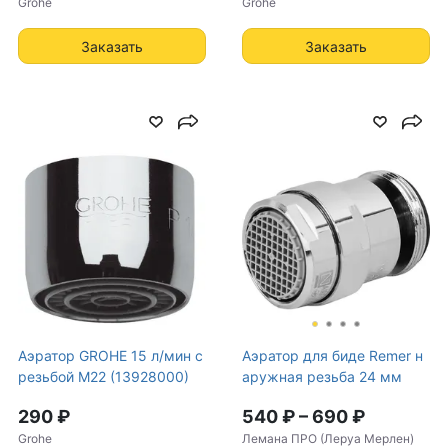
Grohe
Grohe
Заказать
Заказать
Аэратор GROHE 15 л/мин с
Аэратор для биде Remer н
резьбой М22 (13928000)
аружная резьба 24 мм
290 ₽
540 ₽
–
690 ₽
Grohe
Лемана ПРО (Леруа Мерлен)