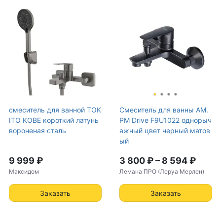
смеситель для ванной TOK
Смеситель для ванны AM.
ITO KOBE короткий латунь
PM Drive F9U1022 однорыч
вороненая сталь
ажный цвет черный матов
ый
9 999 ₽
3 800 ₽
–
8 594 ₽
Максидом
Лемана ПРО (Леруа Мерлен)
Заказать
Заказать