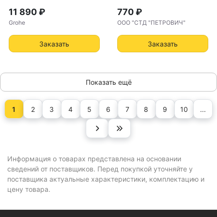
оенным переключателем,
11 890 ₽
770 ₽
хром (19985000)
Grohe
ООО "СТД "ПЕТРОВИЧ"
Заказать
Заказать
Показать ещё
1
2
3
4
5
6
7
8
9
10
...
Информация о товарах представлена на основании
сведений от поставщиков. Перед покупкой уточняйте у
поставщика актуальные характеристики, комплектацию и
цену товара.