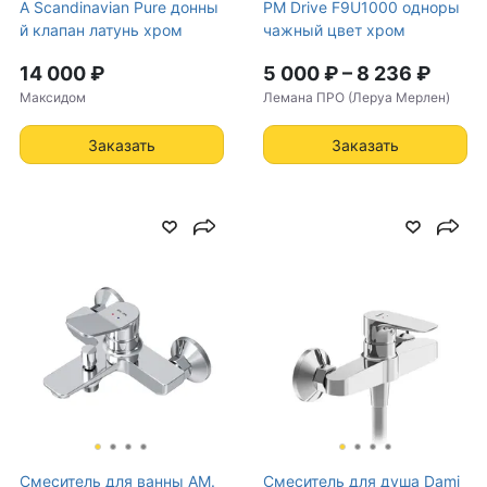
A Scandinavian Pure донны
PM Drive F9U1000 одноры
й клапан латунь хром
чажный цвет хром
14 000 ₽
5 000 ₽
–
8 236 ₽
Максидом
Лемана ПРО (Леруа Мерлен)
Заказать
Заказать
Смеситель для ванны AM.
Смеситель для душа Dami