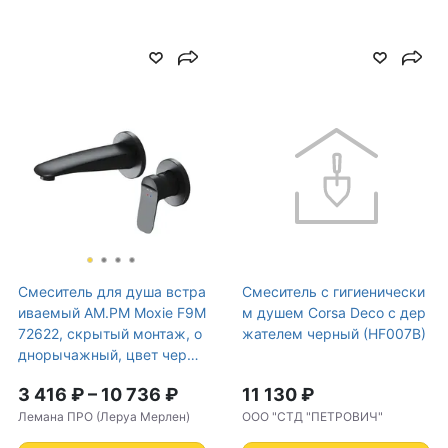
Смеситель для душа встра
Смеситель с гигиенически
иваемый AM.PM Moxie F9M
м душем Corsa Deco с дер
72622, скрытый монтаж, о
жателем черный (HF007B)
днорычажный, цвет черны
й матовый
3 416 ₽
–
10 736 ₽
11 130 ₽
Лемана ПРО (Леруа Мерлен)
ООО "СТД "ПЕТРОВИЧ"