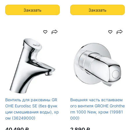
Заказать
Заказать
Вентиль для раковины GR
Внешняя часть встаиваем
OHE Eurodisc SE (без функ
ого вентиля GROHE Grohthe
ции смешивания воды), хр
rm 1000 New, хром (19981
ом (36249000)
000)
40 490 ₽
2 890 ₽