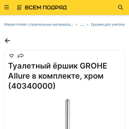
Развернуть
Най
ню
...
Маркетплейс строительных материалов и товаров
Ершики для унитаза
Туалетный ёршик GROHE
Allure в комплекте, хром
(40340000)