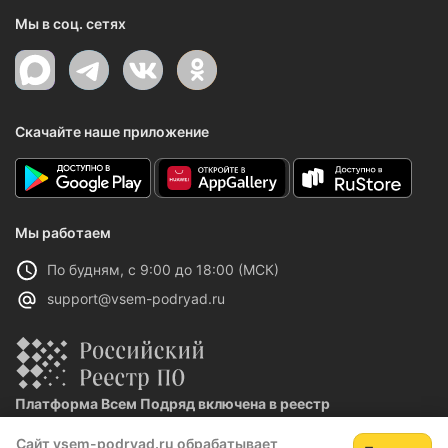
Мы в соц. сетях
Скачайте наше приложение
Мы работаем
По будням, с 9:00 до 18:00 (МСК)
support@vsem-podryad.ru
Платформа Всем Подряд включена в реестр
отечественного ПО
Сайт vsem-podryad.ru обрабатывает
Реестровая запись №32021 от 06.02.2026