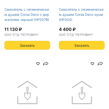
Смеситель с гигиенически
Смеситель с гигиенически
Материал корпуса
Латунь
м душем Corsa Deco с дер
м душем Corsa Deco хром
жателем черный (HF007B)
(HF004)
Применение
Для унитаза
11 130 ₽
4 400 ₽
Исполнение излива
Без излива
ООО "СТД "ПЕТРОВИЧ"
ООО "СТД "ПЕТРОВИЧ"
Заказать
Заказать
Количество монтажных
2 отверстия
отверстий
Материал лейки
Пластик
Длина шланга
12
Особенности
Защита от
перекручивания шланга
Тип установки
Наружный