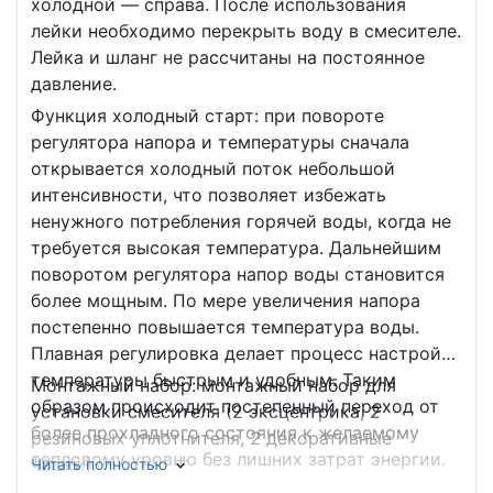
холодной — справа. После использования
лейки необходимо перекрыть воду в смесителе.
Лейка и шланг не рассчитаны на постоянное
давление.
Функция холодный старт: при повороте
регулятора напора и температуры сначала
открывается холодный поток небольшой
интенсивности, что позволяет избежать
ненужного потребления горячей воды, когда не
требуется высокая температура. Дальнейшим
поворотом регулятора напор воды становится
более мощным. По мере увеличения напора
постепенно повышается температура воды.
Плавная регулировка делает процесс настройки
температуры быстрым и удобным. Таким
Монтажный набор: монтажный набор для
образом происходит постепенный переход от
установки смесителя (2 эксцентрика, 2
более прохладного состояния к желаемому
резиновых уплотнителя, 2 декоративные
тепловому уровню без лишних затрат энергии.
чашки).
Читать полностью