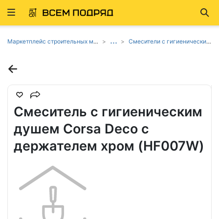
Развернуть
Най
ню
...
Маркетплейс строительных материалов и товаров
Смесители с гигиеническим душем
Смеситель с гигиеническим
душем Corsa Deco с
держателем хром (HF007W)