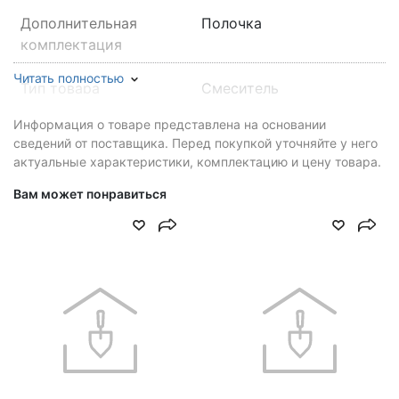
Дополнительная
Полочка
комплектация
Читать полностью
Тип товара
Смеситель
гигиенический
Информация о товаре представлена на основании
сведений от поставщика. Перед покупкой уточняйте у него
Бренд
Corsa Deco
актуальные характеристики, комплектацию и цену товара.
Вам может понравиться
Материал оплетки
Нержавеющая сталь
шланга
Цвет производителя
Хром
Цвет
Белый
Артикул
HF007W
Размер лейки
228