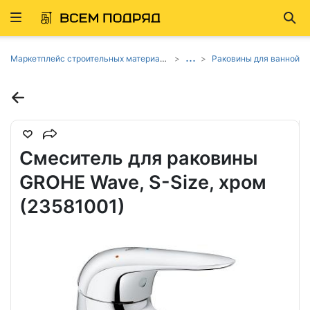
Развернуть
Най
ню
...
Маркетплейс строительных материалов и товаров
Раковины для ванной
Смеситель для раковины
GROHE Wave, S-Size, хром
(23581001)