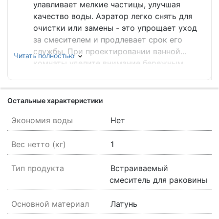
улавливает мелкие частицы, улучшая
качество воды. Аэратор легко снять для
очистки или замены - это упрощает уход
за смесителем и продлевает срок его
службы. При проектировании ванной
Читать полностью
комнаты уделите внимание бережным
технологиям наравне с дизайном и
комфортом. Водосберегающие смесители
и лейки, энергоэффективное освещение и
Остальные характеристики
техника помогут сократить расходы на
Экономия воды
Нет
коммунальные услуги и снизить
воздействие на окружающую среду. Этот
Вес нетто (кг)
1
товар имеет бесплатную расширенную
гарантию от 3 лет. Благодаря
Тип продукта
Встраиваемый
увеличенному периоду бесплатного
смеситель для раковины
сервисного обслуживания вы продлеваете
срок службы товара, экономите на покупке
Основной материал
нового в случае поломки и снижаете
Латунь
влияние на окружающую среду.