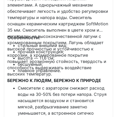
элементами. А однорычажный механизм
обеспечивает легкость и удобство регулировки
температуры и напора воды. Смеситель
оснащен керамическим картриджем SoftMotion
35 мм. Смеситель выполнен в цвете хром и
изготовлен из высококачественной латуни с
Особенности:
хромированным покрытием. Латунь обладает
стильный внешний вид;
высокой прочностью и устойчивостью к
прочная конструкция;
коррозии, а хромированное покрытие
высота — 11,6 см;
повышает эрозионную стойкость, твердость и
бесшумный;
способность выдерживать воздействие
плавное управление.
высоких температур.
БЕРЕЖНО К ЛЮДЯМ, БЕРЕЖНО К ПРИРОДЕ
Смесители с аэратором снижают расход
воды на 30-50% без потери напора. Струя
насыщается воздухом и становится
мягкой, разбрызгивание заметно
уменьшается, а встроенное ситечко