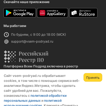
Скачайте наше приложение
Мы работаем
По будням, с 9:00 до 18:00 (МСК)
support@vsem-podryad.ru
Платформа Всем Подряд включена в реестр
отечественного ПО
Сайт vsem-podryad.ru обрабатывает
Реестровая запись №32021 от 06.02.2026
Принять
cookies, в том числе с помощью сервиса веб-
аналитики Яндекс.Метрика, чтобы сделать
сайт удобней для вас. Пожалуйста,
Политика конфиденциальности
ознакомьтесь с
политикой обработки
Оферта
персональных данных
и
политикой
О компании
использования cookies
. Кликните «Принять»,