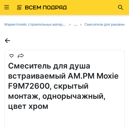
Развернуть
Най
ню
...
Маркетплейс строительных материалов и товаров
Смесители для раковин
Смеситель для душа
встраиваемый AM.PM Moxie
F9M72600, скрытый
монтаж, однорычажный,
цвет хром