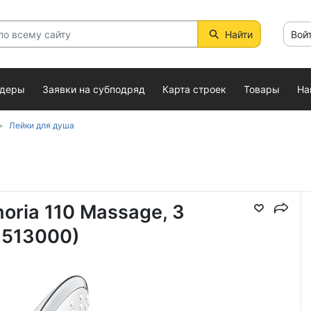
Найти
Вой
ндеры
Заявки на субподряд
Карта строек
Товары
На
Лейки для душа
ria 110 Massage, 3
6513000)