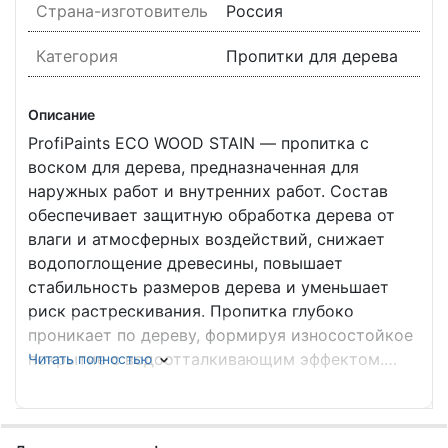
Страна-изготовитель
Россия
Категория
Пропитки для дерева
Описание
ProfiPaints ECO WOOD STAIN — пропитка с
воском для дерева, предназначенная для
наружных работ и внутренних работ. Состав
обеспечивает защитную обработка дерева от
влаги и атмосферных воздействий, снижает
водопоглощение древесины, повышает
стабильность размеров дерева и уменьшает
риск растрескивания. Пропитка глубоко
проникает по дереву, формируя износостойкое
покрытие с водоотталкивающим эффектом.
Читать полностью
Подходит для плановой покраска и обновления
ранее обработанных поверхностей: забор,
забора, заборчик, дверь, деревянная обшивка,