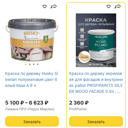
Аэрозоль
Нет
Макс. температура
35
применения, C
Мин. температура
5
применения, C
Тип помещения
С умеренной
Краска по дереву Husky Si
Краска по дереву акрилов
влажностью,С
berian полуматовая цвет б
ая для фасадов и внутренн
повышенной
елый база А 9 л
их работ PROFIPAINTS SILV
влажностью,Сухое
ER WOOD FACADE 0.9л , RA
L-1001
5 100 ₽
–
6 623 ₽
2 360 ₽
Цвет
Коричневый
Лемана ПРО (Леруа Мерлен)
ProfiPaints
Хештеги:
#краскаподереву #покраскадерева
Заказать
Заказать
#краскасерая #краскаповагонке