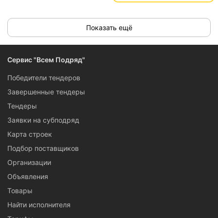
#отделкадеревом #дизайндома
#покраскавагонки #вагонкацвет
Показать ещё
#краскадлявагонки
#краскаподеревубеззапаха
#отделкавагонкой #покраскафасада
Сервис "Всем Подряд"
#деревянныйфасад #краскаподереву
#фасаднаякраска #краскасерая
Победители тендеров
#фасаднаяпропитка #акриловаякраска
Завершенные тендеры
#краскабелая #белыйфасад
Тендеры
#темныйфасад #RAL7024 #графит
Заявки на субподряд
#экстерьердома #краскаколерованная
Карта строек
#краскабыстросохнущая #RAL8017
#краскаподеревудлянаружных
Подбор поставщиков
#коричневаякраска
Организации
Объявления
Назначение:
Bодорастворимая краска, образует
Товары
полуматовую, пропускающую
Найти исполнителя
водяной пар, эластичную, стойкую к
воздействию атмосферы и мокрому