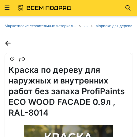
Развернуть
Най
ню
...
Маркетплейс строительных материалов и товаров
Морилки для дерева
Краска по дереву для
наружных и внутренних
работ без запаха ProfiPaints
ECO WOOD FACADE 0.9л ,
RAL-8014