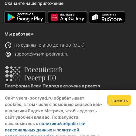
Скачайте наше приложение
Мы работаем
По будням, с 9:00 до 18:00 (МСК)
support@vsem-podryad.ru
Платформа Всем Подряд включена в реестр
отечественного ПО
Сайт vsem-podryad.ru обрабатывает
Реестровая запись №32021 от 06.02.2026
Принять
cookies, в том числе с помощью сервиса веб-
аналитики Яндекс.Метрика, чтобы сделать
сайт удобней для вас. Пожалуйста,
Политика конфиденциальности
ознакомьтесь с
политикой обработки
Оферта
персональных данных
и
политикой
О компании