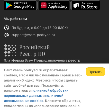
Мы работаем
По будням, с 9:00 до 18:00 (МСК)
support@vsem-podryad.ru
Платформа Всем Подряд включена в реестр
отечественного ПО
Сайт vsem-podryad.ru обрабатывает
Реестровая запись №32021 от 06.02.2026
Принять
cookies, в том числе с помощью сервиса веб-
аналитики Яндекс.Метрика, чтобы сделать
сайт удобней для вас. Пожалуйста,
Политика конфиденциальности
ознакомьтесь с
политикой обработки
Оферта
персональных данных
и
политикой
О компании
использования cookies
. Кликните «Принять»,
если согласны на использование всех cookie-