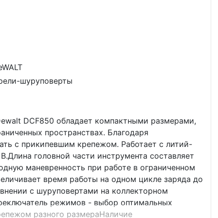
eWALT
рели-шуруповерты
ewalt DCF850 обладает компактными размерами,
раниченных пространствах. Благодаря
ать с прикипевшим крепежом. Работает с литий-
В.Длина головной части инструмента составляет
ходную маневренность при работе в ограниченном
еличивает время работы на одном цикле заряда до
внении с шуруповертами на коллекторном
реключатель режимов - выбор оптимальных
репежом разного размераНаличие