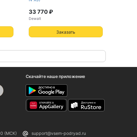
33 770 ₽
Dewalt
Заказать
Скачайте наше приложение
00 (МСК)
support@vsem-podryad.ru