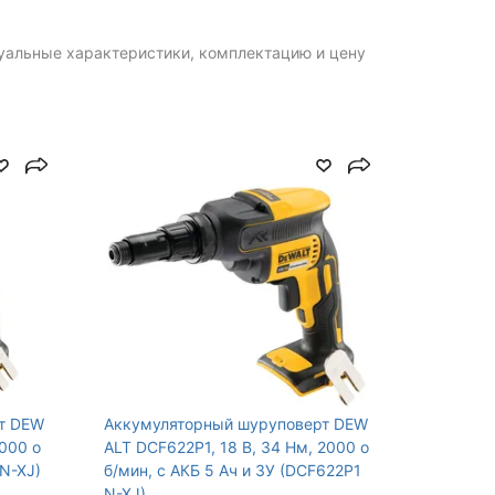
3250
туальные характеристики, комплектацию и цену
Да
3.3900
99
18
т DEW
Аккумуляторный шуруповерт DEW
2000 о
ALT DCF622P1, 18 В, 34 Нм, 2000 о
2N-XJ)
б/мин, с АКБ 5 Ач и ЗУ (DCF622P1
N-XJ)