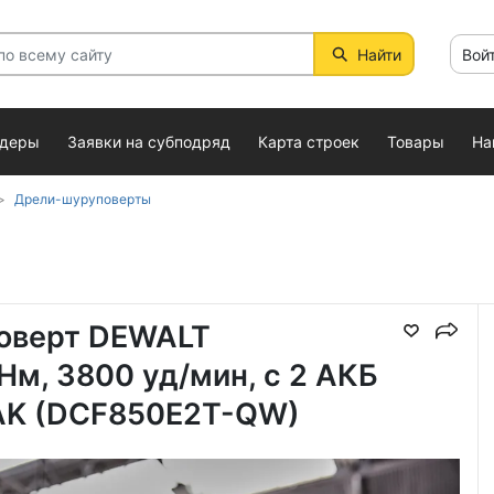
Найти
Вой
ндеры
Заявки на субподряд
Карта строек
Товары
На
Дрели-шуруповерты
оверт DEWALT
Нм, 3800 уд/мин, с 2 АКБ
STAK (DCF850E2T-QW)