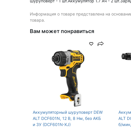
Шуруповерт - 1 шт.Аккумулятор 1.7 Ач - 2 шт.Заря
Тип патрона
шестигранный
Информация о товаре представлена на основании
товара.
Устройство аккумулятора
слайдер
Вам может понравиться
Max крутящий момент,
206
Нм
Уровень шума, дБ (А)
88
Max частота ударов, уд/
3800
мин
Особенности
Защита от пер
Реверс, Тормо
Аккумуляторный шуруповерт DEW
Аккум
ALT DCF601N, 12 В, 8 Нм, без АКБ
ALT D
и ЗУ (DCF601N-XJ)
б/мин