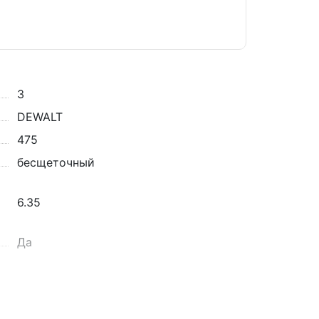
3
DEWALT
475
бесщеточный
6.35
Да
2