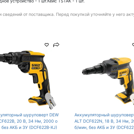
дное устройство - 1 шт.Кейс TSTAK - 1 шт.
 (HEX)
Max число оборотов, об/
 сведений от поставщика. Перед покупкой уточняйте у него ак
мин
Индикатор заряда
Gross Weight
Уровень звуковой
мощности, дБ (А)
Уровень вибрации, м/с²
егрузки, Подсветка,
з двигателя
уляторный шуруповерт DEW
Аккумуляторный шуруповер
CF622B, 20 В, 34 Нм, 2000 о
ALT DCF622N, 18 В, 34 Нм, 
, без АКБ и ЗУ (DCF622B-XJ)
б/мин, без АКБ и ЗУ (DCF62