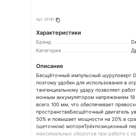
Арт.
55181
Копировать в буфер
Характеристики
Бренд
D
Категория
Д
Описание
Бесщёточный импульсный шуруповерт D
поэтому удобен для использования в ог
тангенциальному удару позволяет работ
ионным аккумулятором напряжением 18 
всего 100 мм, что обеспечивает превос
пространствеБесщёточный двигатель ув
50% и повышает мощности на 20% в сра
(щеточном) мотореТрёхпозиционный пе
максимальных оборотов при работе с к