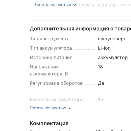
интеллектуальной схемы защищает инст
Читать полностью
отключается)Полностью металлические 
производительностьЭлектронная регули
режима работы при различных применен
Дополнительная информация о товар
мощных светодиода для максимального
Тип инструмента
шуруповерт
вентиляционные отверстия - эффективн
прорезиненная анатомическая рукоятка,
Тип аккумулятора
Li-Ion
Источник питания
аккумулятор
Напряжение
18
аккумулятора, В
Регулировка оборотов
Да
Емкость аккумулятора,
1.7
А·ч
Читать полностью
Min число оборотов, об/
1000
мин
Комплектация