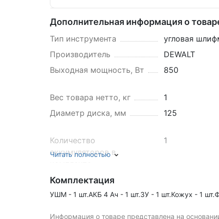
Дополнительная информация о товар
Тип инструмента
угловая шли
Производитель
DEWALT
Выходная мощность, Вт
850
Вес товара нетто, кг
1
Диаметр диска, мм
125
Количество
1
аккумуляторов в
Читать полностью
комплекте
Уровень шума, дБ (А)
87
Комплектация
Уровень звуковой
УШМ - 1 шт.АКБ 4 Ач - 1 шт.ЗУ - 1 шт.Кожух - 1 шт
95
мощности, дБ (А)
Информация о товаре представлена на основании