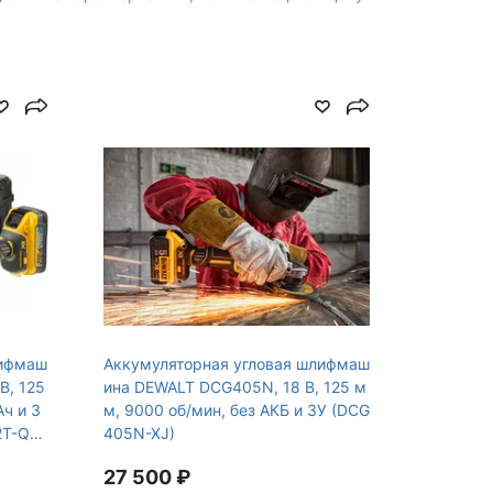
7
5.6500
лифмаш
Аккумуляторная угловая шлифмаш
В, 125
ина DEWALT DCG405N, 18 В, 125 м
Ач и З
м, 9000 об/мин, без АКБ и ЗУ (DCG
2T-Q
405N-XJ)
27 500 ₽