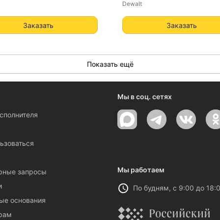
Dewalt
Заказать
Заказать
Показать ещё
Мы в соц. сетях
исполнителя
ы
ьзоваться
Мы работаем
рные запросы
и
По будням, с 9:00 до 18:
ые основания
рам