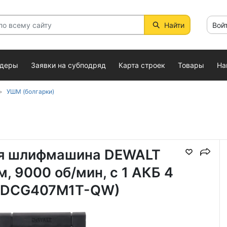
Найти
Вой
ндеры
Заявки на субподряд
Карта строек
Товары
На
УШМ (болгарки)
ая шлифмашина DEWALT
, 9000 об/мин, с 1 АКБ 4
K (DCG407M1T-QW)