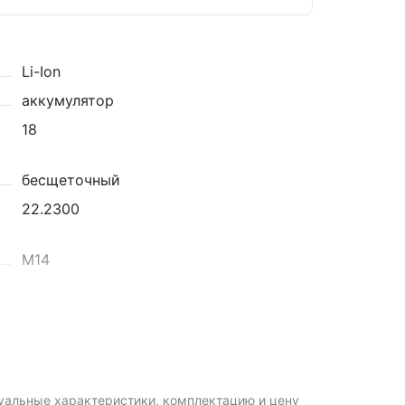
Li-Ion
аккумулятор
18
бесщеточный
22.2300
М14
а
слайдер
Да
туальные характеристики, комплектацию и цену