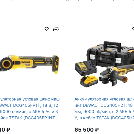
Уровень вибрации, м/с²
ух, Плавный пуск,
Gross Weight
теля
уляторная угловая шлифмаш
Аккумуляторная угловая ш
EWALT DCG405FP1T, 18 В, 12
ина DEWALT DCG405H2T, 18 
9000 об/мин, с АКБ 5 Ач и З
мм, 9000 об/мин, с 2 АКБ 5 
кейсе TSTAK (DCG405FP1NT-X
У, в кейсе TSTAK (DCG405H
W)
10 ₽
65 500 ₽