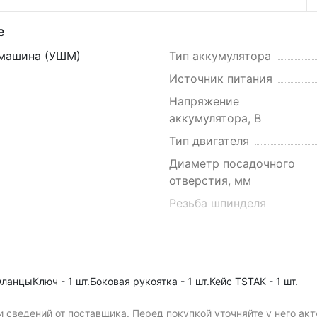
е
фмашина (УШМ)
Тип аккумулятора
Источник питания
Напряжение
аккумулятора, В
Тип двигателя
Диаметр посадочного
отверстия, мм
Резьба шпинделя
Устройство аккумулятор
.ФланцыКлюч - 1 шт.Боковая рукоятка - 1 шт.Кейс TSTAK - 1 шт.
Индикатор заряда
 сведений от поставщика. Перед покупкой уточняйте у него ак