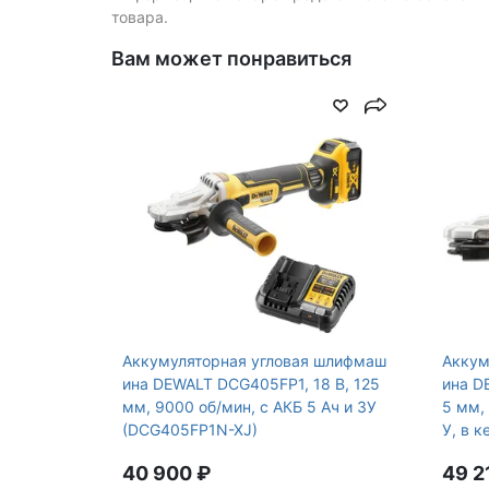
Max число оборотов, об/
9000
товара.
мин
Вам может понравиться
Особенности
Защитный кож
Тормоз двига
Аккумуляторная угловая шлифмаш
Аккум
ина DEWALT DCG405FP1, 18 В, 125
ина D
мм, 9000 об/мин, с АКБ 5 Ач и ЗУ
5 мм, 
(DCG405FP1N-XJ)
У, в 
J)
40 900 ₽
49 2