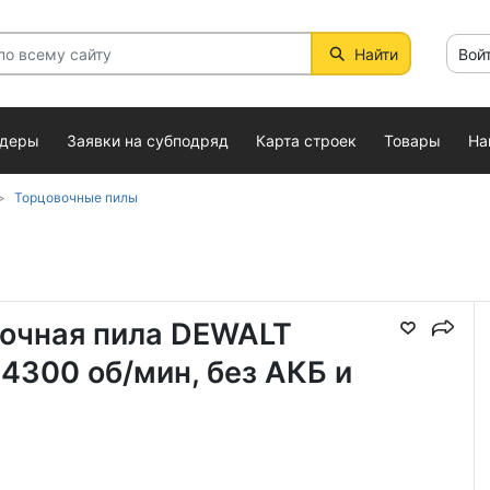
Найти
Вой
ндеры
Заявки на субподряд
Карта строек
Товары
На
Торцовочные пилы
вочная пила DEWALT
 4300 об/мин, без АКБ и