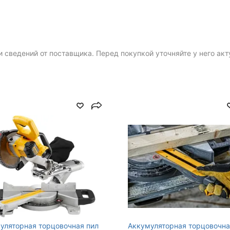
Max глубина пропила под
углом 90°, мм
Max число оборотов, об/
мин
 сведений от поставщика. Перед покупкой уточняйте у него ак
Max ширина пропила под
углом 90°, мм
ается отдельно
Gross Weight
Min угол наклона, град.
Уровень шума, дБ (А)
уляторная торцовочная пил
Аккумуляторная торцовочна