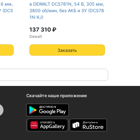
16 мм,
а DEWALT DCS781N, 54 В, 305 мм,
У (DCS
3800 об/мин, без АКБ и ЗУ (DCS78
1N-XJ)
137 310 ₽
Dewalt
Заказать
Скачайте наше приложение