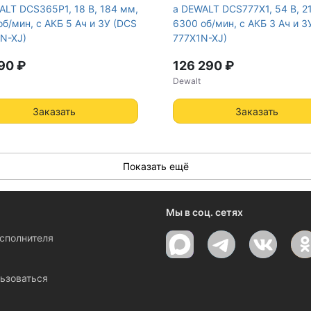
ALT DCS365P1, 18 В, 184 мм,
а DEWALT DCS777X1, 54 В, 2
об/мин, с АКБ 5 Ач и ЗУ (DCS
6300 об/мин, с АКБ 3 Ач и З
N-XJ)
777X1N-XJ)
90 ₽
126 290 ₽
Dewalt
Заказать
Заказать
Показать ещё
Мы в соц. сетях
исполнителя
ы
ьзоваться