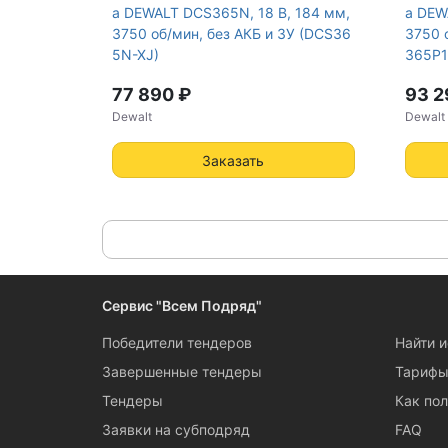
а DEWALT DCS365N, 18 В, 184 мм,
а DEW
3750 об/мин, без АКБ и ЗУ (DCS36
3750 
5N-XJ)
365P1
77 890 ₽
93 2
Dewalt
Dewalt
Заказать
Сервис "Всем Подряд"
Победители тендеров
Найти 
Завершенные тендеры
Тариф
Тендеры
Как пол
Заявки на субподряд
FAQ