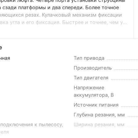
ировки люфта. Четыре порта установки струбцины
а сзади платформы и два спереди. Более точное
ряющихся резах. Кулачковый механизм фиксации
вка угла и его фиксация. Быстрее и точнее, чем у
линители пильного стола. Соответствие новым
поддержки материалов. Лучшая точность по
. XPS - Система позиционирования линии реза по
е
 и юстировки. Возможность позиционирования реза
чная
Тип привода
я повторяемость резов. Ограничитель глубины
ка.
Производитель
Тип двигателя
Напряжение
аккумулятора, В
Источник питания
Глубина резания, мм
подключения к пылесосу,
Ширина резания, мм
теля