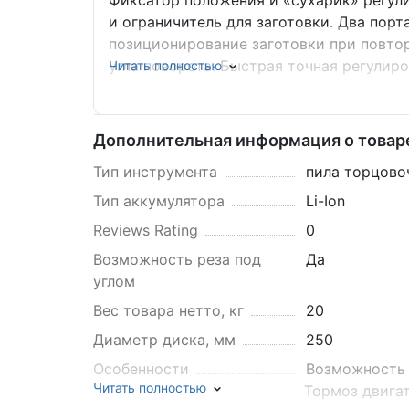
Фиксатор положения и «сухарик» регул
и ограничитель для заготовки. Два порт
позиционирование заготовки при повто
угла поворота. Быстрая точная регулиро
Читать полностью
винтовых замков. Ручки переноски / уд
требованиям IEC, расширение области 
сравнению с раздвижными удлинителями
Дополнительная информация о товар
тени от диска. Не требует регулировок
Тип инструмента
пила торцово
по краям линии разметки. Стопроцентна
погружения. Электрический тормоз дис
Тип аккумулятора
Li-Ion
Reviews Rating
0
Возможность реза под
Да
углом
Вес товара нетто, кг
20
Диаметр диска, мм
250
Особенности
Возможность 
Читать полностью
Тормоз двига