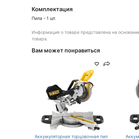
Price
171450
Комплектация
Пила - 1 шт.
Устройство аккумулятора
слайдер
Информация о товаре представлена на основании
Материал обработки
дерево
товара.
Вам может понравиться
Зарядное устройство в
нет, приобрет
комплекте
Max ширина пропила под
215
углом 45°, мм
Max угол наклона, град.
49
Уровень звуковой
111
мощности, дБ (А)
Аккумуляторная торцовочная пил
Аккум