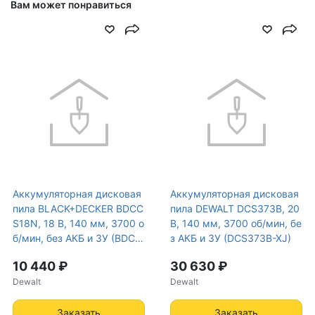
Вам может понравиться
Вес товара нетто, кг
3
Диаметр посадочного
30
отверстия, мм
Особенности
Блокировка шпинделя,
Возможность работы с
направляющей шиной
Устройство
слайдер
Аккумуляторная дисковая
Аккумуляторная дисковая
аккумулятора
пила BLACK+DECKER BDCC
пила DEWALT DCS373B, 20
S18N, 18 В, 140 мм, 3700 о
В, 140 мм, 3700 об/мин, бе
Max число оборотов, об/
5800
б/мин, без АКБ и ЗУ (BDCC
з АКБ и ЗУ (DCS373B-XJ)
мин
S18N-XJ)
10 440 ₽
30 630 ₽
Dewalt
Dewalt
Зарядное устройство в
нет, приобретается
комплекте
отдельно
Заказать
Заказать