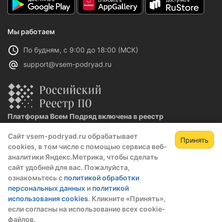
Мы работаем
По будням, с 9:00 до 18:00 (МСК)
support@vsem-podryad.ru
Платформа Всем Подряд включена в реестр
отечественного ПО
Сайт vsem-podryad.ru обрабатывает
Реестровая запись №32021 от 06.02.2026
Принять
cookies, в том числе с помощью сервиса веб-
аналитики Яндекс.Метрика, чтобы сделать
сайт удобней для вас. Пожалуйста,
Политика конфиденциальности
ознакомьтесь с
политикой обработки
Оферта
персональных данных
и
политикой
О компании
использования cookies
. Кликните «Принять»,
если согласны на использование всех cookie-
© 2016 — 2026 ООО "Промтех"
файлов.