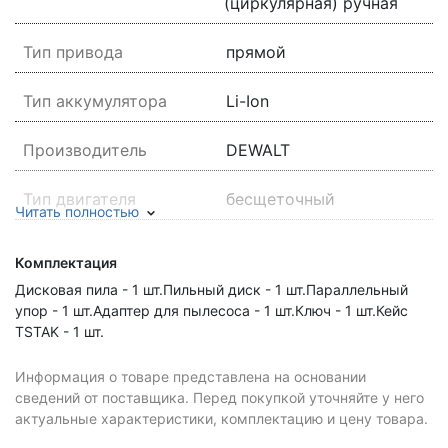
(циркулярная) ручная
Тип привода
прямой
Тип аккумулятора
Li-Ion
Производитель
DEWALT
Тип двигателя
бесщеточный
Читать полностью
Возможность реза под
Да
Комплектация
углом
Дисковая пила - 1 шт.Пильный диск - 1 шт.Параллельный
упор - 1 шт.Адаптер для пылесоса - 1 шт.Ключ - 1 шт.Кейс
Напряжение
54
TSTAK - 1 шт.
аккумулятора, В
Информация о товаре представлена на основании
Источник питания
аккумулятор
сведений от поставщика. Перед покупкой уточняйте у него
актуальные характеристики, комплектацию и цену товара.
Диаметр диска, мм
190