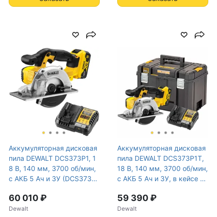
Gross Weight
5.2400
Max угол наклона, град.
57
Уровень шума, дБ (А)
90
Уровень звуковой
101
мощности, дБ (А)
Уровень вибрации, м/с²
2
Аккумуляторная дисковая
Аккумуляторная дисковая
пила DEWALT DCS373P1, 1
пила DEWALT DCS373P1T,
8 В, 140 мм, 3700 об/мин,
18 В, 140 мм, 3700 об/мин,
с АКБ 5 Ач и ЗУ (DCS373P1
с АКБ 5 Ач и ЗУ, в кейсе T
N-XJ)
STAK (DCS373P1NT-XJ)
60 010 ₽
59 390 ₽
Dewalt
Dewalt