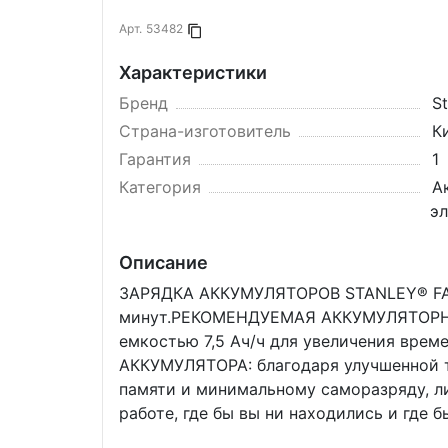
Арт.
53482
Копировать в буфер
Характеристики
Бренд
St
Страна-изготовитель
К
Гарантия
1
Категория
А
э
Описание
ЗАРЯДКА АККУМУЛЯТОРОВ STANLEY® FATM
минут.РЕКОМЕНДУЕМАЯ АККУМУЛЯТОРНА
емкостью 7,5 Ач/ч для увеличения вр
АККУМУЛЯТОРА: благодаря улучшенной т
памяти и минимальному саморазряду, л
работе, где бы вы ни находились и где 