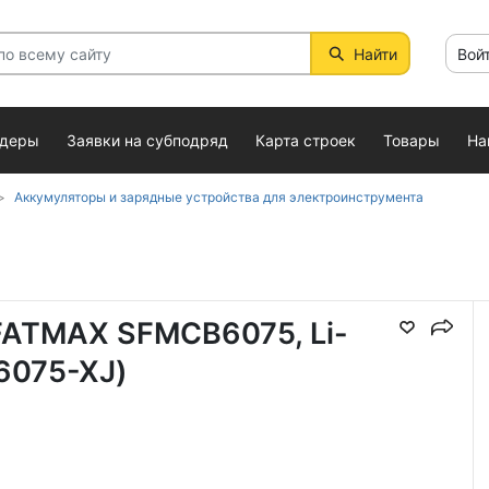
Найти
Вой
ндеры
Заявки на субподряд
Карта строек
Товары
На
Аккумуляторы и зарядные устройства для электроинструмента
FATMAX SFMCB6075, Li-
B6075-XJ)