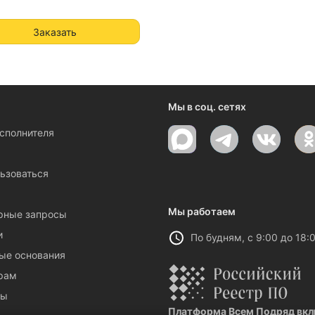
Заказать
Мы в соц. сетях
исполнителя
ы
ьзоваться
Мы работаем
рные запросы
и
По будням, с 9:00 до 18:
ые основания
рам
ты
Платформа Всем Подряд вклю