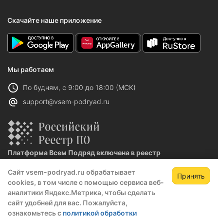
Скачайте наше приложение
Мы работаем
По будням, с 9:00 до 18:00 (МСК)
support@vsem-podryad.ru
Платформа Всем Подряд включена в реестр
отечественного ПО
Сайт vsem-podryad.ru обрабатывает
Реестровая запись №32021 от 06.02.2026
Принять
cookies, в том числе с помощью сервиса веб-
аналитики Яндекс.Метрика, чтобы сделать
сайт удобней для вас. Пожалуйста,
Политика конфиденциальности
ознакомьтесь с
политикой обработки