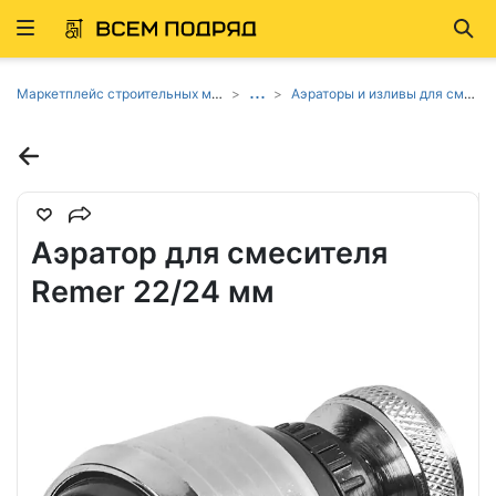
Развернуть
Най
ню
...
Маркетплейс строительных материалов и товаров
Аэраторы и изливы для смесителей в ванную
Аэратор для смесителя
Remer 22/24 мм