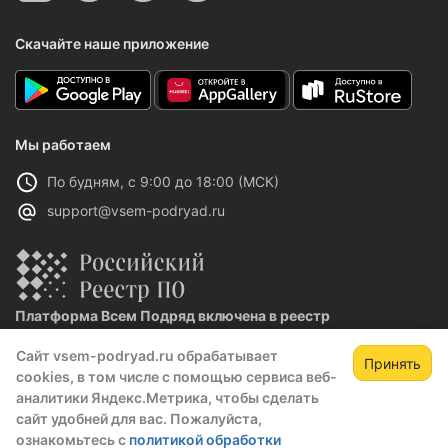
Скачайте наше приложение
Мы работаем
По будням, с 9:00 до 18:00 (МСК)
support@vsem-podryad.ru
Платформа Всем Подряд включена в реестр
отечественного ПО
Сайт vsem-podryad.ru обрабатывает
Реестровая запись №32021 от 06.02.2026
Принять
cookies, в том числе с помощью сервиса веб-
аналитики Яндекс.Метрика, чтобы сделать
сайт удобней для вас. Пожалуйста,
Политика конфиденциальности
ознакомьтесь с
политикой обработки