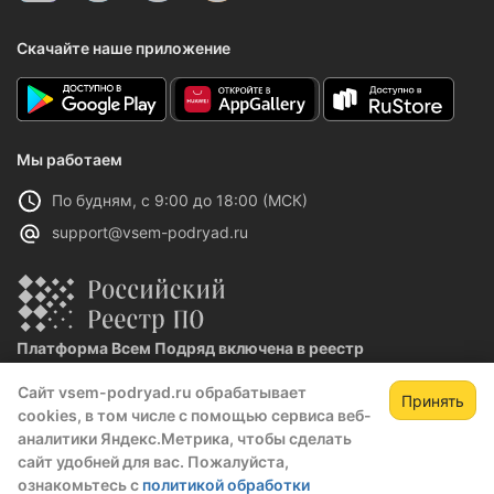
Скачайте наше приложение
Мы работаем
По будням, с 9:00 до 18:00 (МСК)
support@vsem-podryad.ru
Платформа Всем Подряд включена в реестр
отечественного ПО
Сайт vsem-podryad.ru обрабатывает
Реестровая запись №32021 от 06.02.2026
Принять
cookies, в том числе с помощью сервиса веб-
аналитики Яндекс.Метрика, чтобы сделать
сайт удобней для вас. Пожалуйста,
Политика конфиденциальности
ознакомьтесь с
политикой обработки