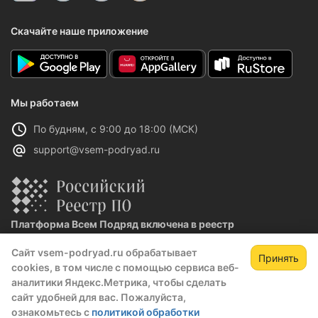
Скачайте наше приложение
Мы работаем
По будням, с 9:00 до 18:00 (МСК)
support@vsem-podryad.ru
Платформа Всем Подряд включена в реестр
отечественного ПО
Сайт vsem-podryad.ru обрабатывает
Реестровая запись №32021 от 06.02.2026
Принять
cookies, в том числе с помощью сервиса веб-
аналитики Яндекс.Метрика, чтобы сделать
сайт удобней для вас. Пожалуйста,
Политика конфиденциальности
ознакомьтесь с
политикой обработки