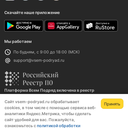
Скачайте наше приложение
Мы работаем
По будням, с 9:00 до 18:00 (МСК)
support@vsem-podryad.ru
Платформа Всем Подряд включена в реестр
отечественного ПО
Сайт vsem-podryad.ru обрабатывает
Реестровая запись №32021 от 06.02.2026
Принять
cookies, в том числе с помощью сервиса веб-
аналитики Яндекс.Метрика, чтобы сделать
сайт удобней для вас. Пожалуйста,
Политика конфиденциальности
ознакомьтесь с
политикой обработки