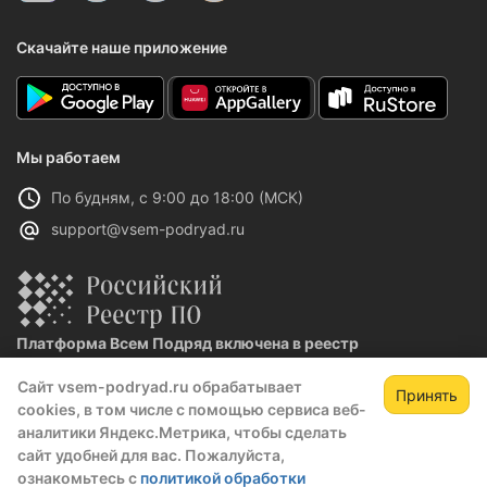
Скачайте наше приложение
Мы работаем
По будням, с 9:00 до 18:00 (МСК)
support@vsem-podryad.ru
Платформа Всем Подряд включена в реестр
отечественного ПО
Сайт vsem-podryad.ru обрабатывает
Реестровая запись №32021 от 06.02.2026
Принять
cookies, в том числе с помощью сервиса веб-
аналитики Яндекс.Метрика, чтобы сделать
сайт удобней для вас. Пожалуйста,
Политика конфиденциальности
ознакомьтесь с
политикой обработки