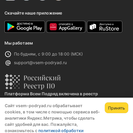
Скачайте наше приложение
Мы работаем
По будням, с 9:00 до 18:00 (МСК)
support@vsem-podryad.ru
Платформа Всем Подряд включена в реестр
отечественного ПО
Сайт vsem-podryad.ru обрабатывает
Реестровая запись №32021 от 06.02.2026
Принять
cookies, в том числе с помощью сервиса веб-
аналитики Яндекс.Метрика, чтобы сделать
сайт удобней для вас. Пожалуйста,
Политика конфиденциальности
ознакомьтесь с
политикой обработки