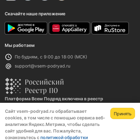
Скачайте наше приложение
Мы работаем
По будням, с 9:00 до 18:00 (МСК)
support@vsem-podryad.ru
Платформа Всем Подряд включена в реестр
отечественного ПО
Сайт vsem-podryad.ru обрабатывает
Реестровая запись №32021 от 06.02.2026
Принять
cookies, в том числе с помощью сервиса веб-
аналитики Яндекс.Метрика, чтобы сделать
сайт удобней для вас. Пожалуйста,
Политика конфиденциальности
ознакомьтесь с
политикой обработки