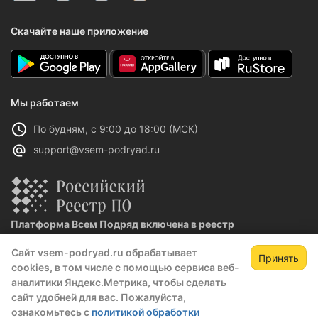
Скачайте наше приложение
Мы работаем
По будням, с 9:00 до 18:00 (МСК)
support@vsem-podryad.ru
Платформа Всем Подряд включена в реестр
отечественного ПО
Сайт vsem-podryad.ru обрабатывает
Реестровая запись №32021 от 06.02.2026
Принять
cookies, в том числе с помощью сервиса веб-
аналитики Яндекс.Метрика, чтобы сделать
сайт удобней для вас. Пожалуйста,
Политика конфиденциальности
ознакомьтесь с
политикой обработки