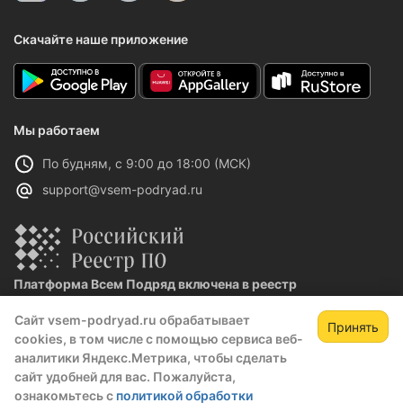
Скачайте наше приложение
Мы работаем
По будням, с 9:00 до 18:00 (МСК)
support@vsem-podryad.ru
Платформа Всем Подряд включена в реестр
отечественного ПО
Сайт vsem-podryad.ru обрабатывает
Реестровая запись №32021 от 06.02.2026
Принять
cookies, в том числе с помощью сервиса веб-
аналитики Яндекс.Метрика, чтобы сделать
сайт удобней для вас. Пожалуйста,
Политика конфиденциальности
ознакомьтесь с
политикой обработки