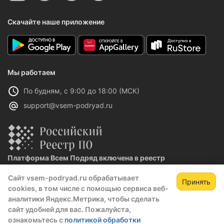
Скачайте наше приложение
Мы работаем
По будням, с 9:00 до 18:00 (МСК)
support@vsem-podryad.ru
Платформа Всем Подряд включена в реестр
отечественного ПО
Сайт vsem-podryad.ru обрабатывает
Реестровая запись №32021 от 06.02.2026
Принять
cookies, в том числе с помощью сервиса веб-
аналитики Яндекс.Метрика, чтобы сделать
сайт удобней для вас. Пожалуйста,
Политика конфиденциальности
ознакомьтесь с
политикой обработки