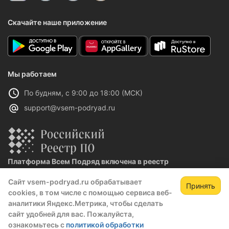
Скачайте наше приложение
Мы работаем
По будням, с 9:00 до 18:00 (МСК)
support@vsem-podryad.ru
Платформа Всем Подряд включена в реестр
отечественного ПО
Сайт vsem-podryad.ru обрабатывает
Реестровая запись №32021 от 06.02.2026
Принять
cookies, в том числе с помощью сервиса веб-
аналитики Яндекс.Метрика, чтобы сделать
сайт удобней для вас. Пожалуйста,
Политика конфиденциальности
ознакомьтесь с
политикой обработки