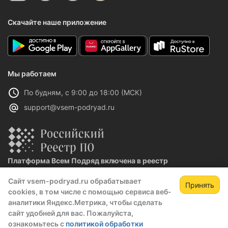
Скачайте наше приложение
Мы работаем
По будням, с 9:00 до 18:00 (МСК)
support@vsem-podryad.ru
Платформа Всем Подряд включена в реестр
отечественного ПО
Сайт vsem-podryad.ru обрабатывает
Реестровая запись №32021 от 06.02.2026
Принять
cookies, в том числе с помощью сервиса веб-
аналитики Яндекс.Метрика, чтобы сделать
сайт удобней для вас. Пожалуйста,
Политика конфиденциальности
ознакомьтесь с
политикой обработки