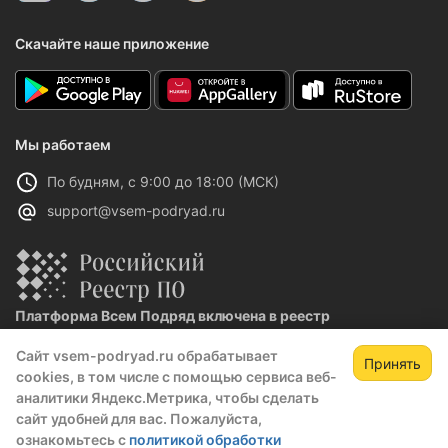
Скачайте наше приложение
Мы работаем
По будням, с 9:00 до 18:00 (МСК)
support@vsem-podryad.ru
Платформа Всем Подряд включена в реестр
отечественного ПО
Сайт vsem-podryad.ru обрабатывает
Реестровая запись №32021 от 06.02.2026
Принять
cookies, в том числе с помощью сервиса веб-
аналитики Яндекс.Метрика, чтобы сделать
сайт удобней для вас. Пожалуйста,
Политика конфиденциальности
ознакомьтесь с
политикой обработки