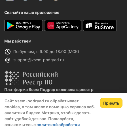
Скачайте наше приложение
Мы работаем
По будням, с 9:00 до 18:00 (МСК)
support@vsem-podryad.ru
Платформа Всем Подряд включена в реестр
отечественного ПО
Сайт vsem-podryad.ru обрабатывает
Реестровая запись №32021 от 06.02.2026
Принять
cookies, в том числе с помощью сервиса веб-
аналитики Яндекс.Метрика, чтобы сделать
сайт удобней для вас. Пожалуйста,
Политика конфиденциальности
ознакомьтесь с
политикой обработки