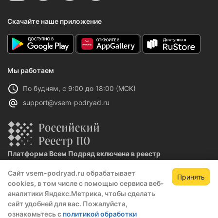
Скачайте наше приложение
Мы работаем
По будням, с 9:00 до 18:00 (МСК)
support@vsem-podryad.ru
Платформа Всем Подряд включена в реестр
отечественного ПО
Сайт vsem-podryad.ru обрабатывает
Реестровая запись №32021 от 06.02.2026
Принять
cookies, в том числе с помощью сервиса веб-
аналитики Яндекс.Метрика, чтобы сделать
сайт удобней для вас. Пожалуйста,
Политика конфиденциальности
ознакомьтесь с
политикой обработки