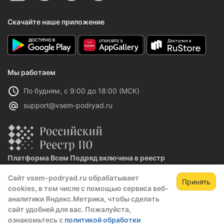
Скачайте наше приложение
Мы работаем
По будням, с 9:00 до 18:00 (МСК)
support@vsem-podryad.ru
Платформа Всем Подряд включена в реестр
отечественного ПО
Сайт vsem-podryad.ru обрабатывает
Реестровая запись №32021 от 06.02.2026
Принять
cookies, в том числе с помощью сервиса веб-
аналитики Яндекс.Метрика, чтобы сделать
сайт удобней для вас. Пожалуйста,
Политика конфиденциальности
ознакомьтесь с
политикой обработки