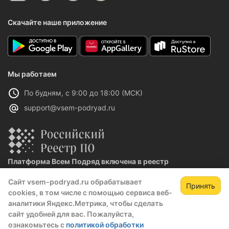
Скачайте наше приложение
Мы работаем
По будням, с 9:00 до 18:00 (МСК)
support@vsem-podryad.ru
Платформа Всем Подряд включена в реестр
отечественного ПО
Сайт vsem-podryad.ru обрабатывает
Реестровая запись №32021 от 06.02.2026
Принять
cookies, в том числе с помощью сервиса веб-
аналитики Яндекс.Метрика, чтобы сделать
сайт удобней для вас. Пожалуйста,
Политика конфиденциальности
ознакомьтесь с
политикой обработки